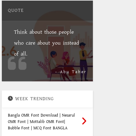
QUOTE
Think about those people
who care about you instead
of all.
- Abu Taher
WEEK TRENDING
Bangla OMR Font Download | Nesarul
OMR Font | Mottalib OMR Font|
Bubble Font | MCQ Font BANGLA