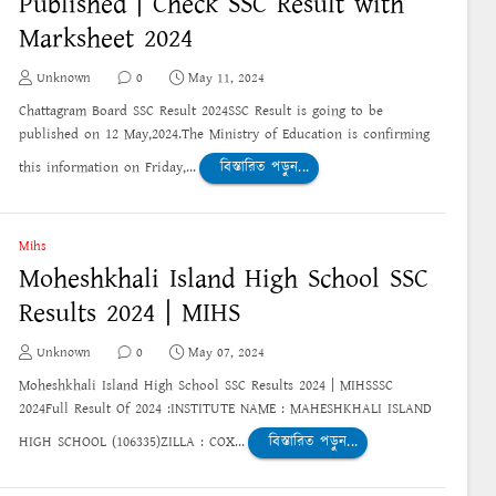
Published | Check SSC Result with
Marksheet 2024
Unknown
0
May 11, 2024
Chattagram Board SSC Result 2024SSC Result is going to be
published on 12 May,2024.The Ministry of Education is confirming
this information on Friday,...
বিস্তারিত পড়ুন...
Mihs
Moheshkhali Island High School SSC
Results 2024 | MIHS
Unknown
0
May 07, 2024
Moheshkhali Island High School SSC Results 2024 | MIHSSSC
2024Full Result Of 2024 :INSTITUTE NAME : MAHESHKHALI ISLAND
HIGH SCHOOL (106335)ZILLA : COX...
বিস্তারিত পড়ুন...