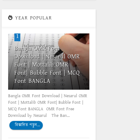
YEAR POPULAR
1
Bangla OMR Font
Download | Nesarul OMR
Font | Mottalib OMR
Font| Bubble Font | MCQ
Font BANGLA
Bangla OMR Font Download | Nesarul OMR
Font | Mottalib OMR Font| Bubble Font |
MCQ Font BANGLA OMR Font Free
Download by Nesarul The Ban...
বিস্তারিত পড়ুন...