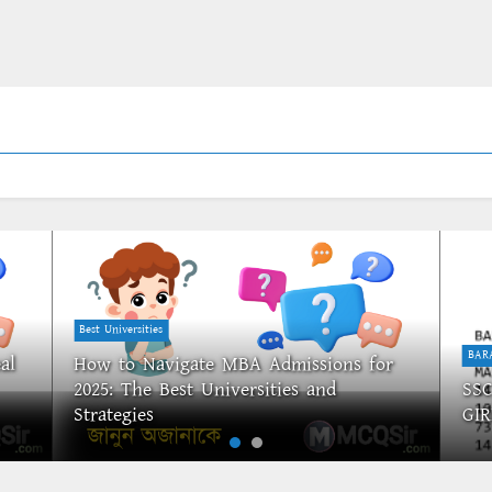
Best Universities
BAR
al
How to Navigate MBA Admissions for
2025: The Best Universities and
SSC
Strategies
GIR