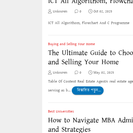
ICT All Algorithom, Flowc
Unknown
0
Oct 02, 2025
ICT All Algorithom, Flowchart And C Programme 
Buying and Selling Your Home
The Ultimate Guide to Choo
and Selling Your Home
Unknown
0
May 02, 2025
Table Of Content Real Estate AgentA real estate ag
serving as b...
বিস্তারিত পড়ুন...
Best Universities
How to Navigate MBA Admiss
and Strategies