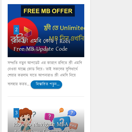
2
রবি ফ্রী এমবি কোড | Robi
Free MB Update Code
সম্প্রতি নতুন আপডেট এর কারণে রবিতে ফ্রী এমবি
নেওয়া যাচ্ছে কোড দিয়ে। তাই সকলের সুবিধার্থে
শেয়ার করলাম যাতে আপনারাও ফ্রী এমবি নিয়ে
ব্যবহার করত...
বিস্তারিত পড়ুন...
3
How to Navigate MBA