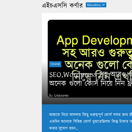
এইচএসসি কর্ণার
Education
Course
SEO,Wordpress সহ আরও গুরুত
অনেক গুলো কোর্স নিয়ে নিন ফ্র
By
Unknown
আজকে নিয়ে আসলাম কিছু গুরুত্বপূর্ণ কোর্স সবার জন্য ফ
এতদিন অনেকে বিভিন্ন কোর্স খুজতেছিলাম কিন্তু টাকার 
করার সুযোগ হয়ন...