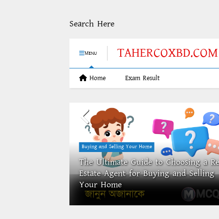
Search Here
TAHERCOXBD.COM
MENU
Home
Exam Result
Buying and Selling Your Home
The Ultimate Guide to Choosing a Re
wchart And C
Estate Agent for Buying and Selling
Your Home