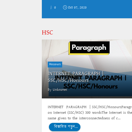
0
Oct 07, 2020
HSC
Honours
INTERNET PARAGRAPH |
SSC/HSC/Honours
By
Unknown
INTERNET PARAGRAPH | SSC/HSC/HonoursParagr
on Internet (SSC/HSC) 300 wordsThe Internet is th
name given to the interconnectedness of c...
বিস্তারিত পড়ুন...