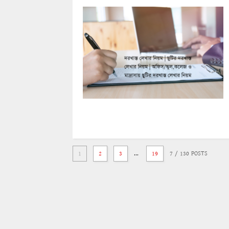
1
2
3
...
19
7
/ 130 POSTS