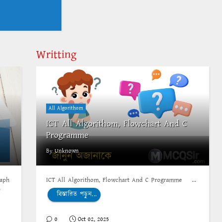
Writting
All Algorithom
ICT All Algorithom, Flowchart And C
Programme
By
Unknown
aph
ICT All Algorithom, Flowchart And C Programme ...
e
বিস্তারিত পড়ুন...
0
Oct 02, 2025