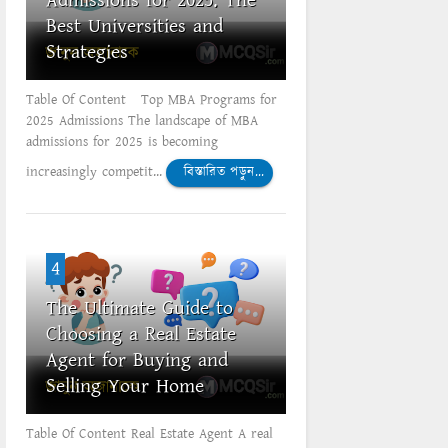
Admissions for 2025: The
Best Universities and
Strategies
Table Of Content Top MBA Programs for
2025 Admissions The landscape of MBA
admissions for 2025 is becoming
increasingly competit...
বিস্তারিত পড়ুন...
4
The Ultimate Guide to
Choosing a Real Estate
Agent for Buying and
Selling Your Home
Table Of Content Real Estate Agent A real